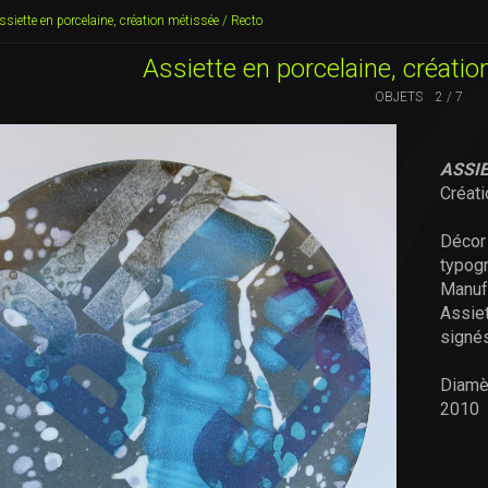
ssiette en porcelaine, création métissée / Recto
Assiette en porcelaine, créati
OBJETS
2 / 7
ASSIE
Créati
Décor
typog
Manuf
Assie
signés
Diamè
2010