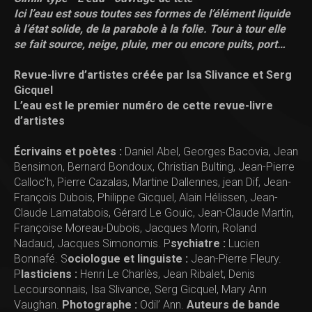
Ici l’eau est sous toutes ses formes de l’élément liquide
à l’état solide, de la parabole à la folie. Tour à tour elle
se fait source, neige, pluie, mer ou encore puits, port…
Revue-livre d’artistes créée par Isa Slivance et Serg
Gicquel
L’eau est le premier numéro de cette revue-livre
d’artistes
Écrivains et poètes :
Daniel Abel, Georges Bacovia, Jean
Bensimon, Bernard Bondoux, Christian Bulting, Jean-Pierre
Calloc’h, Pierre Cazalas, Martine Dallennes, jean Dif, Jean-
François Dubois, Philippe Gicquel, Alain Hélissen, Jean-
Claude Lamatabois, Gérard Le Gouic, Jean-Claude Martin,
Françoise Moreau-Dubois, Jacques Morin, Roland
Nadaud, Jacques Simonomis. P
sychiatre :
Lucien
Bonnafé. S
ociologue et linguiste :
Jean-Pierre Fleury.
P
lasticiens :
Henri Le Charlès, Jean Ribalet, Denis
Lecoursonnais, Isa Slivance, Serg Gicquel, Mary Ann
Vaughan.
Photographe :
Odil’ Ann.
Auteurs de bande