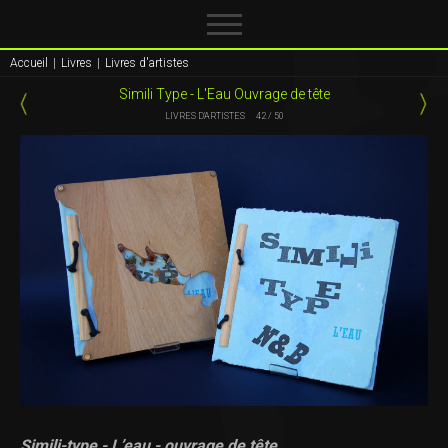
Accueil
|
Livres
|
Livres d'artistes
Simili Type - L'Eau Ouvrage de tête
LIVRES D'ARTISTES
42 / 50
Simili-type - L’eau - ouvrage de tête