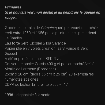
Primaires
Si je pouvais voir mon destin je lui peindrais la gueule en
rouge…
2 poèmes extraits de
Primaires,
unique recueil de poésie
écrit entre 1950 et 1956 par le peintre et sculpteur
Henri
Le Charlès
Eau-forte Serg Gicquel & Isa Slivance
Papier plié en 7 volets création Isa Slivance & Serg
Gicquel
A été imprimé sur papier BFK Rives
Couverture papier Cassis 400 g et papier marbré/veiné du
Moulin de Larroque (Dordogne)
25cm x 20 cm (déplié 65 cm x 25 cm) 20 exemplaires
numérotés et signés
CDPP, collection Empreinte bleue - n° 7
1996 - disponible à la vente